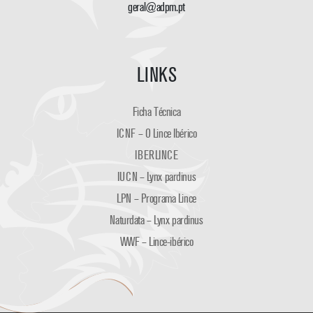
geral@adpm.pt
LINKS
Ficha Técnica
ICNF – O Lince Ibérico
IBERLINCE
IUCN – Lynx pardinus
LPN – Programa Lince
Naturdata – Lynx pardinus
WWF – Lince-ibérico